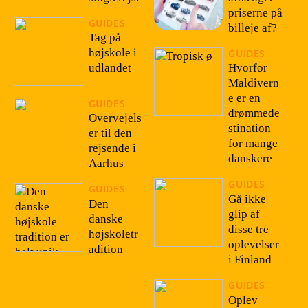
priserne på
GUIDES
billeje af?
Tag på
højskole i
GUIDES
udlandet
Hvorfor
Maldivern
e er en
GUIDES
drømmede
Overvejels
stination
er til den
for mange
rejsende i
danskere
Aarhus
GUIDES
GUIDES
Gå ikke
Den
glip af
danske
disse tre
højskoletr
oplevelser
adition
i Finland
GUIDES
Oplev