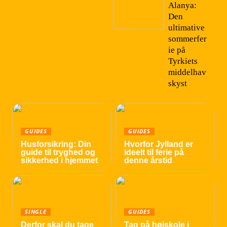
Alanya:
Den
ultimative
sommerfer
ie på
Tyrkiets
middelhav
skyst
GUIDES
GUIDES
Husforsikring: Din
Hvorfor Jylland er
guide til tryghed og
ideelt til ferie på
sikkerhed i hjemmet
denne årstid
SINGLE
GUIDES
Derfor skal du tage
Tag på højskole i