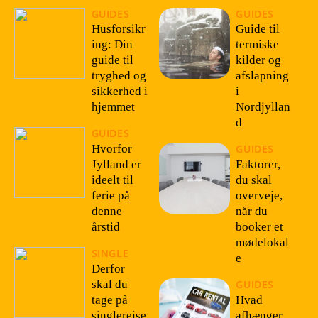
GUIDES
GUIDES
Husforsikr
Guide til
ing: Din
termiske
guide til
kilder og
tryghed og
afslapning
sikkerhed i
i
hjemmet
Nordjyllan
d
GUIDES
Hvorfor
GUIDES
Jylland er
Faktorer,
ideelt til
du skal
ferie på
overveje,
denne
når du
årstid
booker et
mødelokal
SINGLE
e
Derfor
skal du
GUIDES
tage på
Hvad
singlerejse
afhænger