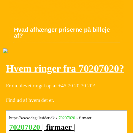
Hvad afhænger priserne på billeje
af?
Hvem ringer fra 70207020?
Er du blevet ringet op af +45 70 20 70 20?
Find ud af hvem det er.
https://www.degulesider.dk ›
70207020
› firmaer
70207020
| firmaer |